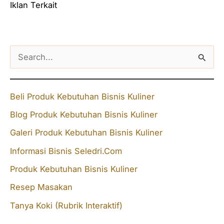
Iklan Terkait
S
e
a
Beli Produk Kebutuhan Bisnis Kuliner
r
Blog Produk Kebutuhan Bisnis Kuliner
c
Galeri Produk Kebutuhan Bisnis Kuliner
h
f
Informasi Bisnis Seledri.Com
o
Produk Kebutuhan Bisnis Kuliner
r
Resep Masakan
:
Tanya Koki (Rubrik Interaktif)