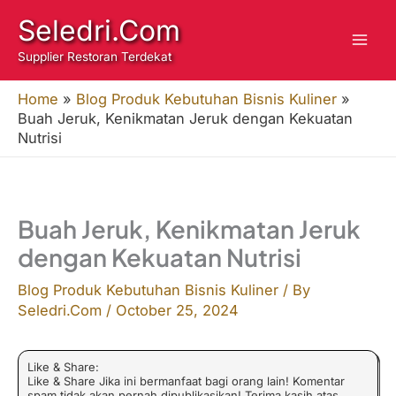
Skip
Seledri.Com
to
Supplier Restoran Terdekat
content
Home
»
Blog Produk Kebutuhan Bisnis Kuliner
»
Buah Jeruk, Kenikmatan Jeruk dengan Kekuatan
Nutrisi
Buah Jeruk, Kenikmatan Jeruk
dengan Kekuatan Nutrisi
Blog Produk Kebutuhan Bisnis Kuliner
/ By
Seledri.Com
/
October 25, 2024
Like & Share:
Like & Share Jika ini bermanfaat bagi orang lain! Komentar
spam tidak akan pernah dipublikasikan! Terima kasih atas