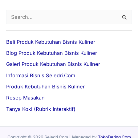
S
e
a
Beli Produk Kebutuhan Bisnis Kuliner
r
Blog Produk Kebutuhan Bisnis Kuliner
c
h
Galeri Produk Kebutuhan Bisnis Kuliner
f
Informasi Bisnis Seledri.Com
o
Produk Kebutuhan Bisnis Kuliner
r
Resep Masakan
:
Tanya Koki (Rubrik Interaktif)
Copyright © 2026 Seledri.Com | Managed by
TokoDaring.Com