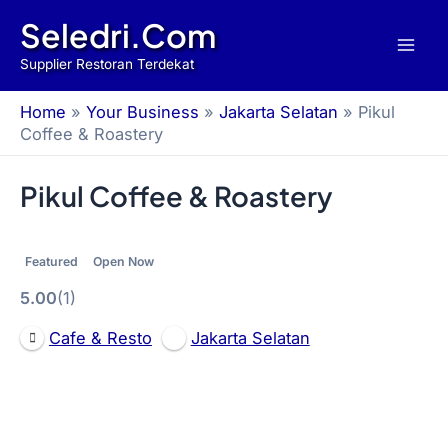
Skip
Seledri.Com
to
Supplier Restoran Terdekat
content
Home
»
Your Business
»
Jakarta Selatan
»
Pikul
Coffee & Roastery
Pikul Coffee & Roastery
Featured
Open Now
5.00
1
Cafe & Resto
Jakarta Selatan