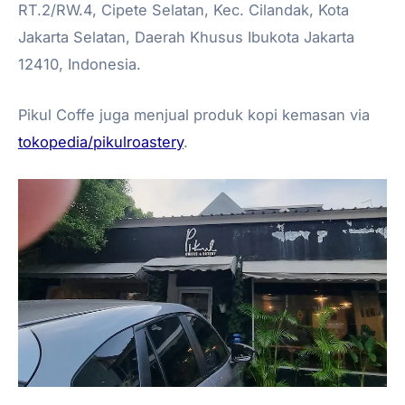
RT.2/RW.4, Cipete Selatan, Kec. Cilandak, Kota
Jakarta Selatan, Daerah Khusus Ibukota Jakarta
12410, Indonesia.
Pikul Coffe juga menjual produk kopi kemasan via
tokopedia/pikulroastery
.