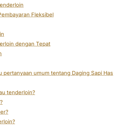
enderloin
embayaran Fleksibel
in
rloin dengan Tepat
n
au pertanyaan umum tentang Daging Sapi Has
tau tenderloin?
l?
ner?
rloin?