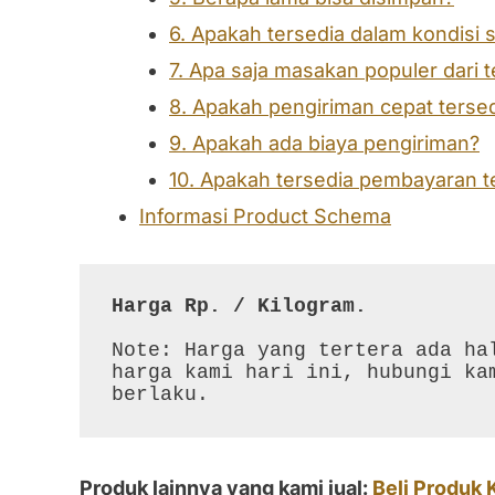
6. Apakah tersedia dalam kondisi 
7. Apa saja masakan populer dari t
8. Apakah pengiriman cepat terse
9. Apakah ada biaya pengiriman?
10. Apakah tersedia pembayaran 
Informasi Product Schema
Harga Rp. / Kilogram.
Note: Harga yang tertera ada hal
harga kami hari ini, hubungi kam
berlaku.
Produk lainnya yang kami jual:
Beli Produk 