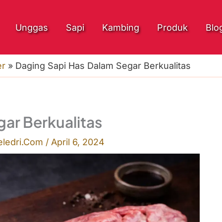
Unggas
Sapi
Kambing
Produk
Blo
er
»
Daging Sapi Has Dalam Segar Berkualitas
ar Berkualitas
eledri.Com
/
April 6, 2024