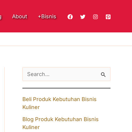
g
About
+Bisnis
S
e
a
Beli Produk Kebutuhan Bisnis
r
Kuliner
c
Blog Produk Kebutuhan Bisnis
h
Kuliner