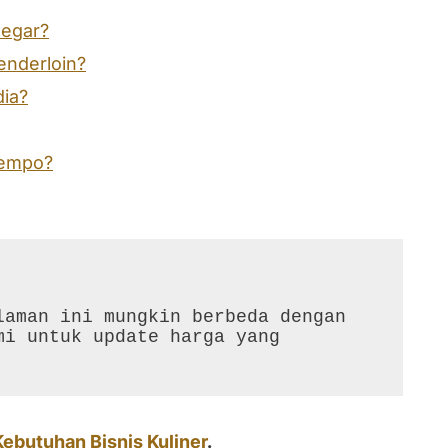
segar?
enderloin?
dia?
tempo?
aman ini mungkin berbeda dengan 
i untuk update harga yang 
Kebutuhan Bisnis Kuliner
.