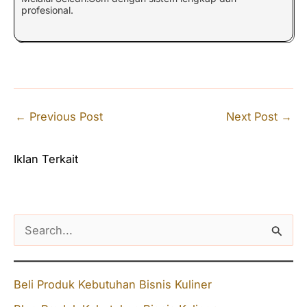
profesional.
←
Previous Post
Next Post
→
Iklan Terkait
S
e
a
Beli Produk Kebutuhan Bisnis Kuliner
r