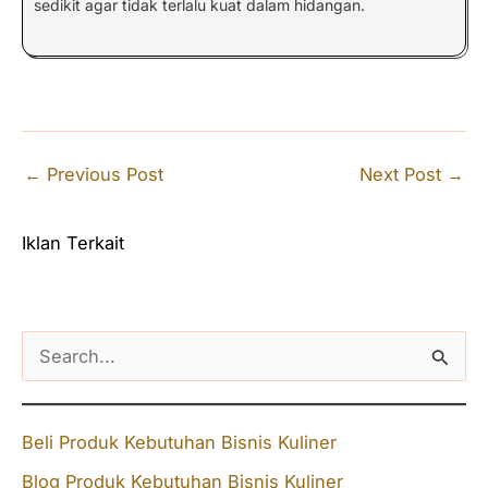
sedikit agar tidak terlalu kuat dalam hidangan.
←
Previous Post
Next Post
→
Iklan Terkait
S
e
a
Beli Produk Kebutuhan Bisnis Kuliner
r
Blog Produk Kebutuhan Bisnis Kuliner
c