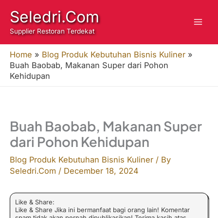
Skip
Seledri.Com
to
Supplier Restoran Terdekat
content
Home
»
Blog Produk Kebutuhan Bisnis Kuliner
»
Buah Baobab, Makanan Super dari Pohon
Kehidupan
Buah Baobab, Makanan Super
dari Pohon Kehidupan
Blog Produk Kebutuhan Bisnis Kuliner
/ By
Seledri.Com
/
December 18, 2024
Like & Share:
Like & Share Jika ini bermanfaat bagi orang lain! Komentar
spam tidak akan pernah dipublikasikan! Terima kasih atas