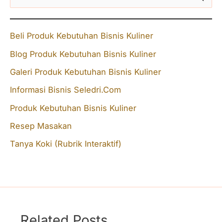
e
a
Beli Produk Kebutuhan Bisnis Kuliner
r
Blog Produk Kebutuhan Bisnis Kuliner
c
Galeri Produk Kebutuhan Bisnis Kuliner
h
f
Informasi Bisnis Seledri.Com
o
Produk Kebutuhan Bisnis Kuliner
r
Resep Masakan
:
Tanya Koki (Rubrik Interaktif)
Related Posts