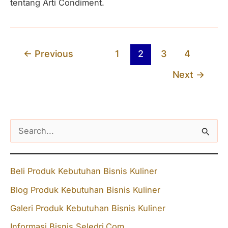
tentang Arti Condiment.
←
Previous
1
2
3
4
Next
→
S
e
a
Beli Produk Kebutuhan Bisnis Kuliner
r
Blog Produk Kebutuhan Bisnis Kuliner
c
Galeri Produk Kebutuhan Bisnis Kuliner
h
f
Informasi Bisnis Seledri.Com