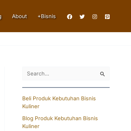
g
About
+Bisnis
S
e
a
Beli Produk Kebutuhan Bisnis
r
Kuliner
c
Blog Produk Kebutuhan Bisnis
h
Kuliner