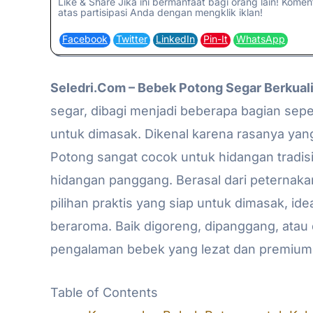
Like & Share Jika ini bermanfaat bagi orang lain! Kome
atas partisipasi Anda dengan mengklik iklan!
Facebook
Twitter
LinkedIn
Pin-It
WhatsApp
Seledri.Com – Bebek Potong Segar Berkuali
segar, dibagi menjadi beberapa bagian sepe
untuk dimasak. Dikenal karena rasanya yan
Potong sangat cocok untuk hidangan tradisi
hidangan panggang. Berasal dari peternakan
pilihan praktis yang siap untuk dimasak, id
beraroma. Baik digoreng, dipanggang, ata
pengalaman bebek yang lezat dan premium
Table of Contents