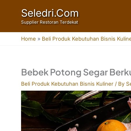
Skip
Seledri.Com
to
Supplier Restoran Terdekat
content
Home
»
Beli Produk Kebutuhan Bisnis Kulin
Bebek Potong Segar Berku
Beli Produk Kebutuhan Bisnis Kuliner
/ By
S