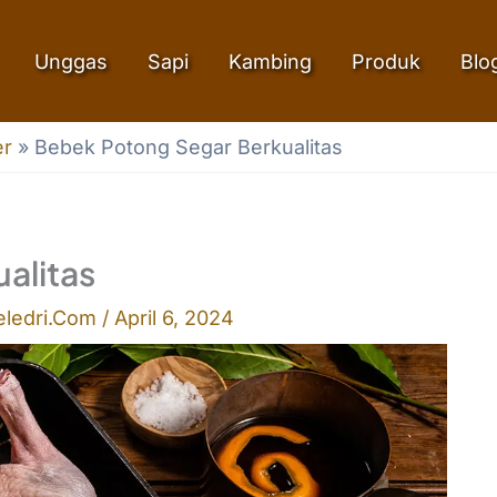
Unggas
Sapi
Kambing
Produk
Blo
er
»
Bebek Potong Segar Berkualitas
alitas
eledri.Com
/
April 6, 2024