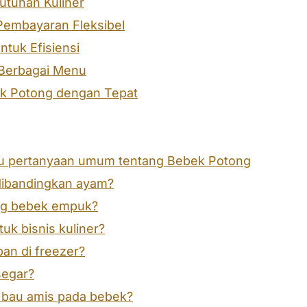
tuhan Kuliner
embayaran Fleksibel
ntuk Efisiensi
 Berbagai Menu
k Potong dengan Tepat
au pertanyaan umum tentang Bebek Potong
dibandingkan ayam?
ng bebek empuk?
uk bisnis kuliner?
an di freezer?
segar?
 bau amis pada bebek?