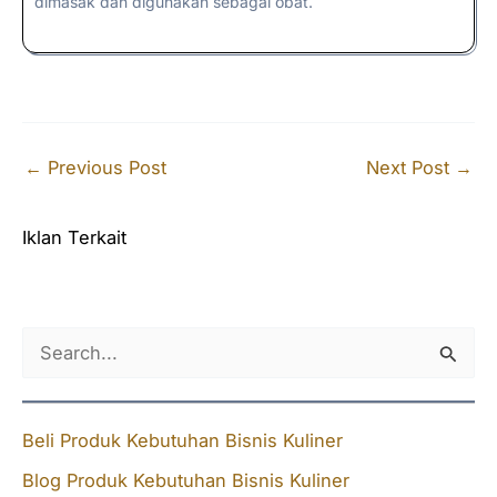
dimasak dan digunakan sebagai obat.
←
Previous Post
Next Post
→
Iklan Terkait
S
e
a
Beli Produk Kebutuhan Bisnis Kuliner
r
Blog Produk Kebutuhan Bisnis Kuliner
c