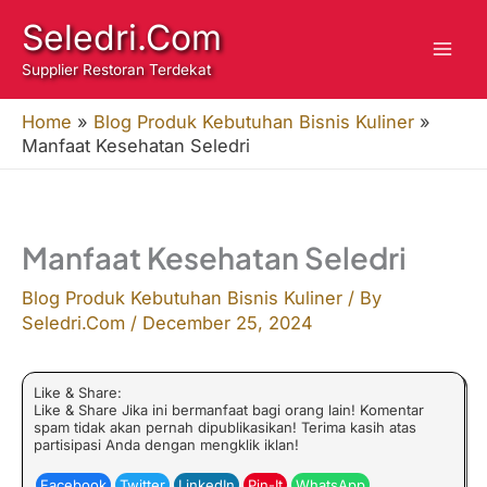
Skip
Seledri.Com
to
Supplier Restoran Terdekat
content
Home
»
Blog Produk Kebutuhan Bisnis Kuliner
»
Manfaat Kesehatan Seledri
Manfaat Kesehatan Seledri
Blog Produk Kebutuhan Bisnis Kuliner
/ By
Seledri.Com
/
December 25, 2024
Like & Share:
Like & Share Jika ini bermanfaat bagi orang lain! Komentar
spam tidak akan pernah dipublikasikan! Terima kasih atas
partisipasi Anda dengan mengklik iklan!
Facebook
Twitter
LinkedIn
Pin-It
WhatsApp