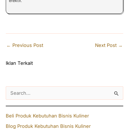
efektif.
←
Previous Post
Next Post
→
Iklan Terkait
S
e
a
Beli Produk Kebutuhan Bisnis Kuliner
r
Blog Produk Kebutuhan Bisnis Kuliner
c